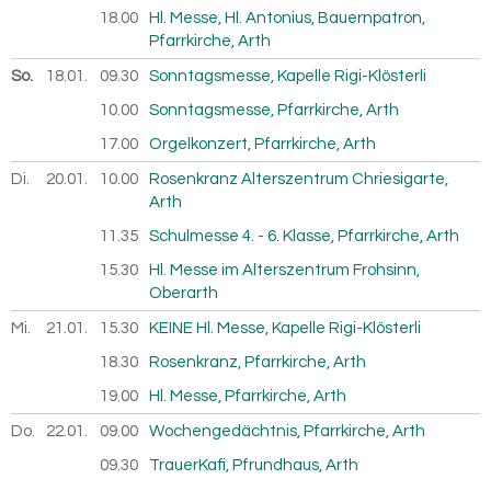
18.00
Hl. Messe, Hl. Antonius, Bauernpatron,
Pfarrkirche, Arth
So.
18.01.
2026
09.30
Sonntagsmesse, Kapelle Rigi-Klösterli
10.00
Sonntagsmesse, Pfarrkirche, Arth
17.00
Orgelkonzert, Pfarrkirche, Arth
Di.
20.01.
2026
10.00
Rosenkranz Alterszentrum Chriesigarte,
Arth
11.35
Schulmesse 4. - 6. Klasse, Pfarrkirche, Arth
15.30
Hl. Messe im Alterszentrum Frohsinn,
Oberarth
Mi.
21.01.
2026
15.30
KEINE Hl. Messe, Kapelle Rigi-Klösterli
18.30
Rosenkranz, Pfarrkirche, Arth
19.00
Hl. Messe, Pfarrkirche, Arth
Do.
22.01.
2026
09.00
Wochengedächtnis, Pfarrkirche, Arth
09.30
TrauerKafi, Pfrundhaus, Arth