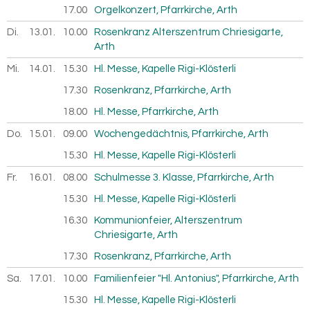
17.00
Orgelkonzert, Pfarrkirche, Arth
Di.
13.01.
2026
10.00
Rosenkranz Alterszentrum Chriesigarte,
Arth
Mi.
14.01.
2026
15.30
Hl. Messe, Kapelle Rigi-Klösterli
17.30
Rosenkranz, Pfarrkirche, Arth
18.00
Hl. Messe, Pfarrkirche, Arth
Do.
15.01.
2026
09.00
Wochengedächtnis, Pfarrkirche, Arth
15.30
Hl. Messe, Kapelle Rigi-Klösterli
Fr.
16.01.
2026
08.00
Schulmesse 3. Klasse, Pfarrkirche, Arth
15.30
Hl. Messe, Kapelle Rigi-Klösterli
16.30
Kommunionfeier, Alterszentrum
Chriesigarte, Arth
17.30
Rosenkranz, Pfarrkirche, Arth
Sa.
17.01.
2026
10.00
Familienfeier "Hl. Antonius", Pfarrkirche, Arth
15.30
Hl. Messe, Kapelle Rigi-Klösterli