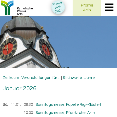
Pfarrei
Pfarrei
Arth
Arth
2025
Zeitraum
|
Veranstaltungen für ...
|
Stichworte
|
Jahre
Ja­nu­ar 2026
So.
11.01.
2026
09.30
Sonntagsmesse, Kapelle Rigi-Klösterli
10.00
Sonntagsmesse, Pfarrkirche, Arth