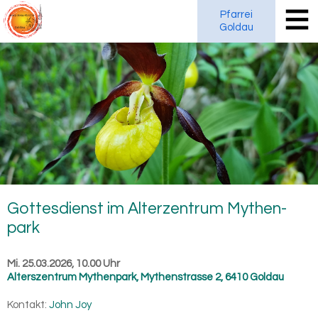
Pfarrei
Goldau
Got­tes­dienst im Al­ter­zen­trum My­then­
park
Mi. 25.03.2026, 10.00 Uhr
Alterszentrum Mythenpark
,
Mythenstrasse 2, 6410 Goldau
Kontakt:
John Joy